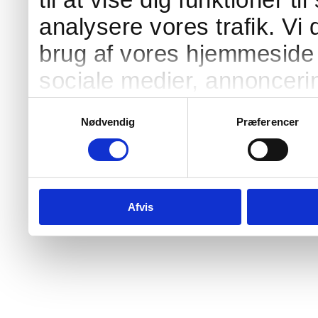
analysere vores trafik. Vi
brug af vores hjemmeside 
sociale medier, annonceri
Vores partnere kan kombi
Samtykkevalg
Nødvendig
Præferencer
oplysninger, du har givet 
fra din brug af deres tjenes
Afvis